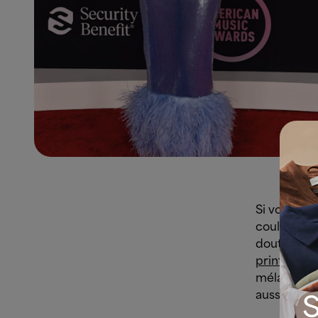
Si vous éti
couleur Pan
doute ravi
printemps
mélange de
aussi bien 
S