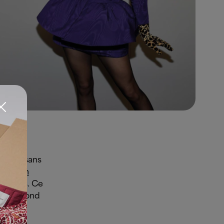
euse
 serez sans
a saison
 sauces.
Ce
correspond