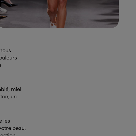
 nous
ouleurs
e
blé, miel
rton, un
e les
 votre peau,
lection,