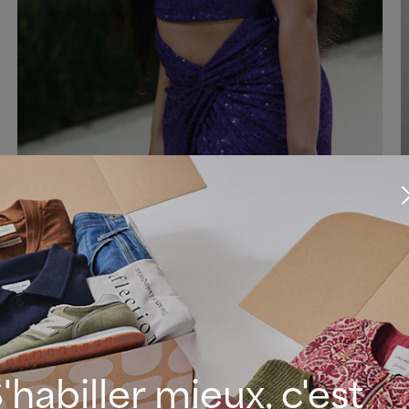
ez passée à côté, vous avez la chance de découvrir la joy
tone 2022, le Very Peri. Si vous la connaissiez déjà, vous
e de savoir que c’est une
tendance incontournable pour l
-été 2022
et que vous allez pouvoir en porter à toutes les
 bleu pervenche et de rouge rosé, allègre et puissant, 
à la
colorimétrie de femme printemps
qu’aux types été.
'habiller mieux, c'est