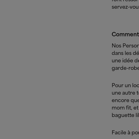
servez-vous
Comment p
Nos Person
dans les d
une idée d
garde-robe
Pour un loo
une autre 
encore que
mom fit, et
baguette lil
Facile à po