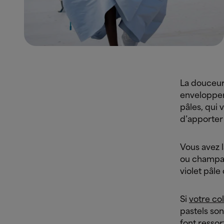
La douceur
envelopper.
pâles, qui
d’apporter 
Vous avez 
ou champa
violet pâle
Si
votre co
pastels son
font ressor