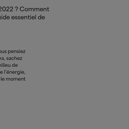
é 2022 ? Comment
uide essentiel de
ous pensiez
ks, sachez
milieu de
e l’énergie,
t le moment