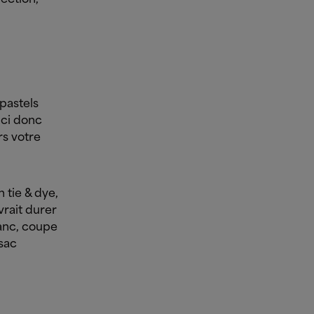
pastels
ici donc
rs votre
 tie & dye,
vrait durer
anc, coupe
 sac