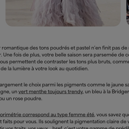
 romantique des tons poudrés et pastel n’en finit pas de
 Une fois de plus, votre belle saison sera parsemée de c
 vous permettent de contraster les tons plus bruts, comm
de la lumière à votre look au quotidien.
largement le choix parmi les pigments comme le jaune sa
gne, un
vert menthe toujours trendy
, un bleu à la Bridge
 ou un rose poudre.
lorimétrie correspond au type femme été
, vous savez qu
t faits pour vous. Ils soulignent la pigmentation claire de
tir vos traits, vos yeux… bref, c’est votre gamme de prédi