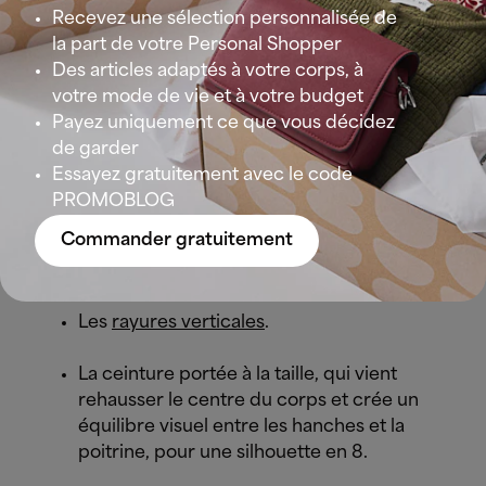
qui vous plaît le plus chez vous. Certains
Recevez une sélection personnalisée de
vêtements, imprimés ou accessoires sont parfaits
la part de votre Personal Shopper
pour ça, qui accompagnent très bien une grande
Des articles adaptés à votre corps, à
taille :
votre mode de vie et à votre budget
Payez uniquement ce que vous décidez
Les robes et jupes midi ou longues, qui
de garder
étirent vos jambes et allongent votre
Essayez gratuitement avec le code
silhouette.
PROMOBLOG
Commander gratuitement
Les
cols en V
qui affinent le haut du
corps.
Les
rayures verticales
.
La ceinture portée à la taille, qui vient
rehausser le centre du corps et crée un
équilibre visuel entre les hanches et la
poitrine, pour une silhouette en 8.