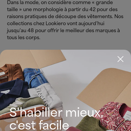
Dans la mode, on considère comme « grande
taille » une morphologie à partir du 42 pour des
raisons pratiques de découpe des vêtements. Nos
collections chez Lookiero vont aujourd’hui
jusqu’au 48 pour offrir le meilleur des marques à
tous les corps.
Souvent, les parties du corps les plus sensibles à
habiller pour une femme ronde sont le ventre, les
jambes et les hanches. Nos Personal Shoppers
reçoivent régulièrement des messages de
femmes qui souhaitent dissimuler une partie de
leur corps, et qui se sentent parfois mal à l’aise en
été à l’idée de s’exposer un peu plus.
S'habiller mieux,
L’idée de ce guide est de prendre les choses à
l’envers : plutôt que de chercher à dissimuler,
c'est facile
nous vous proposons de chercher à sublimer ce