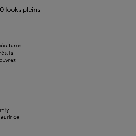
10 looks pleins
pératures
és, la
couvrez
omfy
leurir ce
.