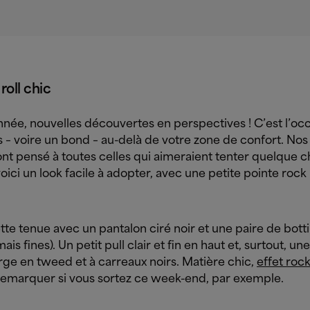
roll chic
nnée, nouvelles découvertes en perspectives ! C’est l’oc
s – voire un bond – au-delà de votre zone de confort. Nos
nt pensé à toutes celles qui aimeraient tenter quelque 
oici un look facile à adopter, avec une petite pointe rock
te tenue avec un pantalon ciré noir et une paire de bott
mais fines). Un petit pull clair et fin en haut et, surtout, u
rge en tweed et à carreaux noirs. Matière chic,
effet roc
 remarquer si vous sortez ce week-end, par exemple.