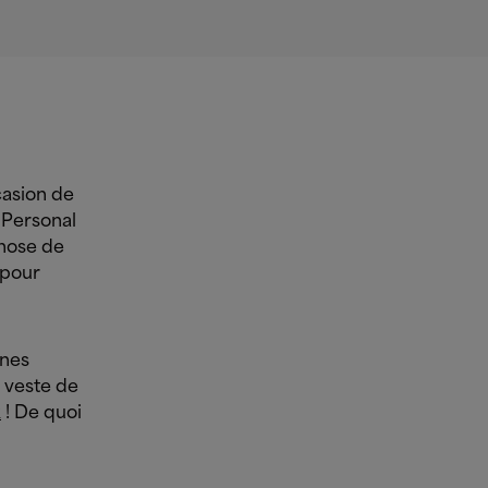
casion de
 Personal
chose de
 pour
ines
ne veste de
k
! De quoi