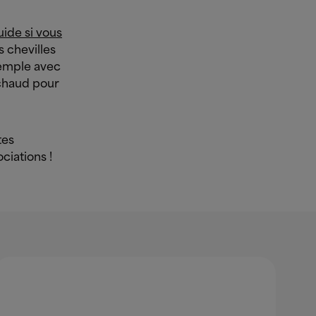
uide si vous
s chevilles
xemple avec
 chaud pour
tes
ciations !