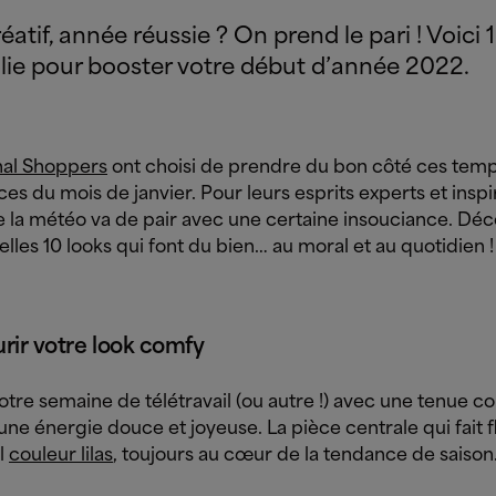
éatif, année réussie ? On prend le pari ! Voici 
olie pour booster votre début d’année 2022.
nal Shoppers
ont choisi de prendre du bon côté ces tem
es du mois de janvier. Pour leurs esprits experts et inspir
e la météo va de pair avec une certaine insouciance. Dé
lles 10 looks qui font du bien… au moral et au quotidien !
urir votre look comfy
tre semaine de télétravail (ou autre !) avec une tenue c
ne énergie douce et joyeuse. La pièce centrale qui fait f
ll
couleur lilas
, toujours au cœur de la tendance de saison