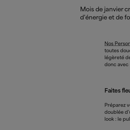
Mois de janvier cr
d’énergie et de f
Nos Perso
toutes douc
légèreté d
donc avec e
Faites fle
Préparez vo
doublée d’u
look : le pu