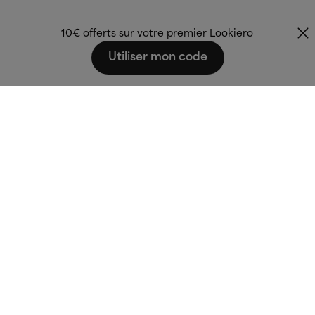
10€ offerts sur votre premier Lookiero
Utiliser mon code
Fashion that fits
you.
Tous droits réservés © 2024