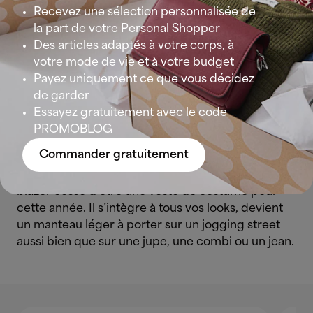
Recevez une sélection personnalisée de
la part de votre Personal Shopper
Des articles adaptés à votre corps, à
votre mode de vie et à votre budget
Payez uniquement ce que vous décidez
de garder
Les tendances 2023 côté manteaux
Essayez gratuitement avec le code
PROMOBLOG
Le blazer
Commander gratuitement
Il fait toujours chic… Mais plus seulement. Le
blazer cesse d’être une veste de costume pour
cette année. Il s’intègre à tous vos looks, devient
un manteau léger à porter sur un jogging street
aussi bien que sur une jupe, une combi ou un jean.