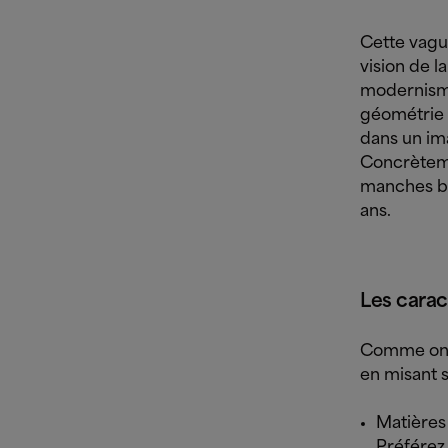
Cette vagu
vision de 
modernisme 
géométrie 
dans un im
Concrèteme
manches bou
ans.
Les carac
Comme on v
en misant s
Matières 
Préférez 