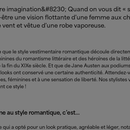
otre imagination&#8230; Quand on vous dit « 
-être une vision flottante d’une femme aux c
 vent et vêtue d’une robe vaporeuse.
e que le style vestimentaire romantique découle direct
inines du romantisme littéraire et des héroïnes de la litt
 la fin du XIXe siècle. Et que de Jane Austen aux podiums
looks ont conservé une certaine authenticité.
Attendez-v
ies, féminines et à une sensation de liberté. Nos stylistes
t ce style !
e au style romantique, c’est…
qui a opté pour un look pratique, agréable et léger, n