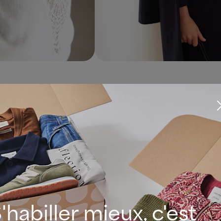
-have d’un look romantique
'habiller mieux, c'est