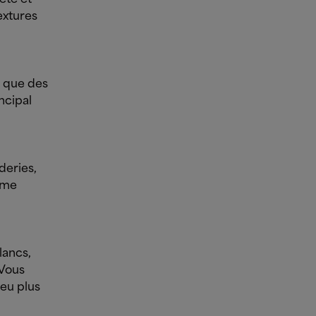
extures
t que des
ncipal
deries,
mme
lancs,
Vous
peu plus