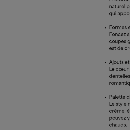
naturel p
qui appor
Formes e
Foncez s
coupes g
est de c
Ajouts et
Le cœur d
dentelles
romantiq
Palette 
Le style
crème, é
pouvez y
chauds.