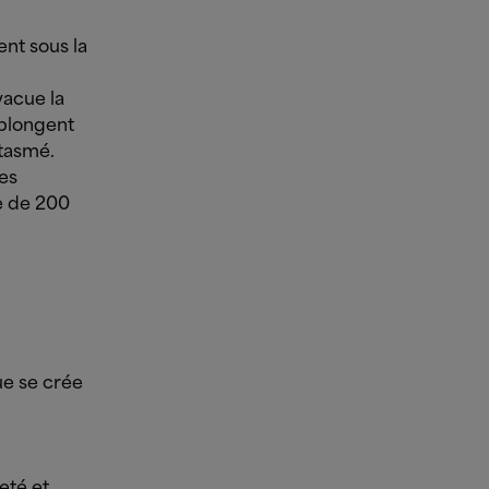
nt sous la
vacue la
 plongent
ntasmé.
es
e de 200
ue se crée
eté et