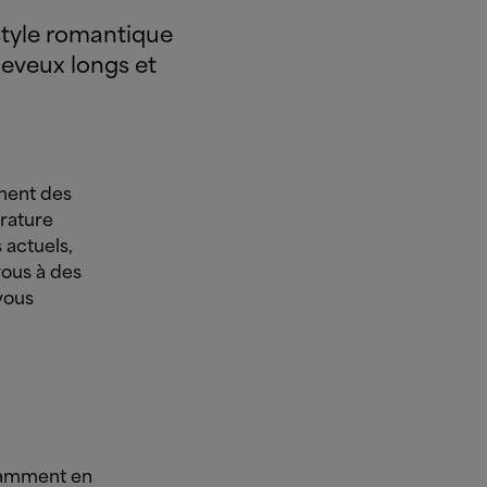
style romantique
heveux longs et
ement des
érature
 actuels,
ous à des
 vous
otamment en