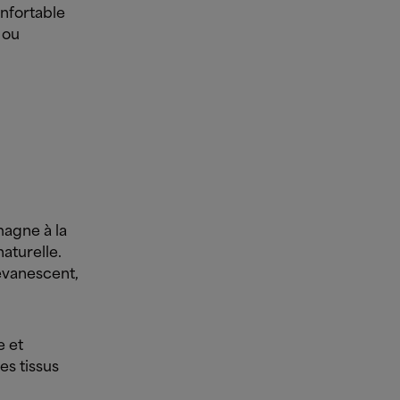
onfortable
 ou
magne à la
aturelle.
évanescent,
e et
es tissus