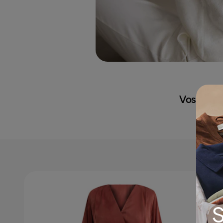
Vos must
S