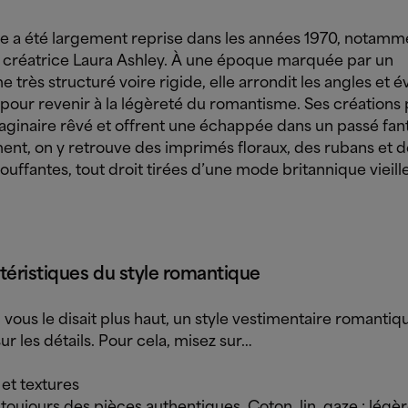
e a été largement reprise dans les années 1970, notamme
la créatrice Laura Ashley. À une époque marquée par un
très structuré voire rigide, elle arrondit les angles et é
pour revenir à la légèreté du romantisme. Ses créations
aginaire rêvé et offrent une échappée dans un passé fa
nt, on y retrouve des imprimés floraux, des rubans et d
ffantes, tout droit tirées d’une mode britannique vieill
téristiques du style romantique
ous le disait plus haut, un style vestimentaire romantiq
ur les détails. Pour cela, misez sur…
et textures
toujours des pièces authentiques. Coton, lin, gaze : légèr