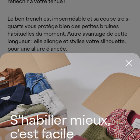
réfléchir à votre tenue !
Le bon trench est imperméable et sa coupe trois-
quarts vous protège bien des petites bruines
habituelles du moment. Autre avantage de cette
longueur : elle allonge et stylise votre silhouette,
pour une allure élancée.
Le conseil des stylistes : ajoutez une ceinture pour
bien marquer la taille et structurer la silhouette.
Comment porter un trench-coat au printemps
S'habiller mieux,
c'est facile