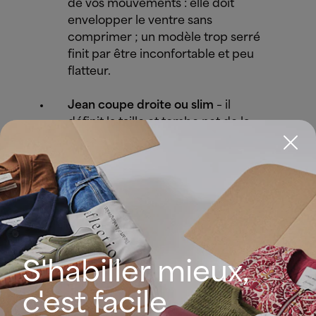
de vos mouvements : elle doit
envelopper le ventre sans
comprimer ; un modèle trop serré
finit par être inconfortable et peu
flatteur.
Jean coupe droite ou slim
– il
définit la taille et tombe net de la
hanche au sol : en version straight,
wide-leg, mom, bootcut ou
légèrement flare, il élance la
silhouette sans ajouter de volume.
Portez-le avec une ampleur
raisonnable ; s’il est trop moulant, il
raccourcit visuellement la jambe et
perd en confort.
S'habiller mieux,
Jean dans des tons foncés
– noir,
c'est facile
gris anthracite ou bleu indigo pour