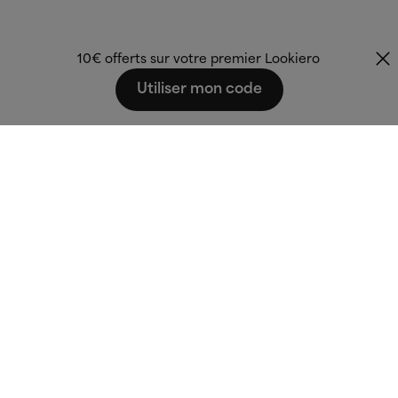
10€ offerts sur votre premier Lookiero
Utiliser mon code
Fashion that fits
you.