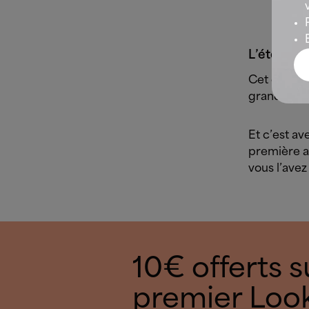
L’été des
Cet été, gr
grande fami
Et c’est av
première ap
vous l’avez
10€ offerts s
premier Look