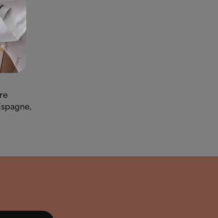
 ! Cette
tre
 Espagne,