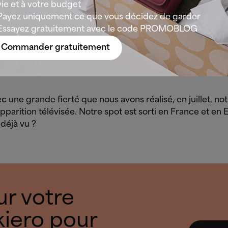
vie et à votre budget
Payez uniquement ce que vous décidez de garder
Essayez gratuitement avec le code PROMOBLOG
 nouveautés
Commander gratuitement
âce à vous, nous avons atteint les 2 millions d’utilisatrices
lle Lookiero ne cesse de s’agrandir, quel bonheur !
ec une grande fierté que nous avons réalisé, en juillet, no
parition télévisée. Notre spot est sorti en France et en
 déjà vu ?
ur votre
iero pour