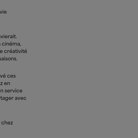
vie
ierait.
n cinéma,
 créativité
saisons.
evé ces
ez en
un service
rtager avec
0 chez