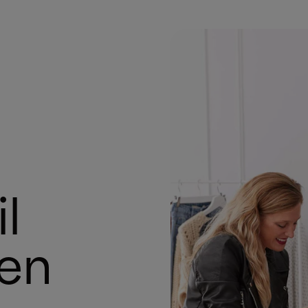
il
 en