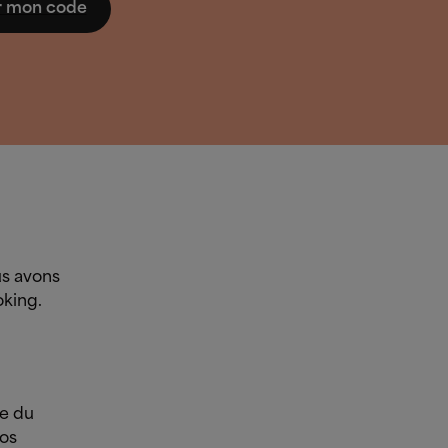
er mon code
us avons
oking.
ce du
vos