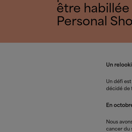
être habillée
Personal Sh
Un relook
Un défi est
décidé de f
En octobr
Nous avons
cancer du 