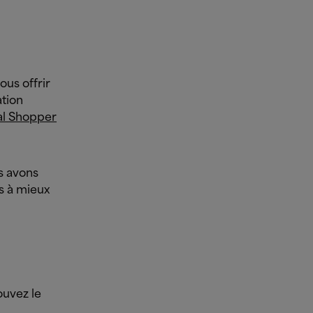
us offrir
tion
al Shopper
s avons
s à mieux
ouvez le