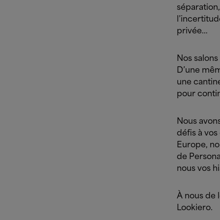
séparation,
l’incertitu
privée…
Nos salons
D’une même
une cantin
pour contin
Nous avons
défis à vos
Europe, nou
de Persona
nous vos hi
À nous de l
Lookiero.