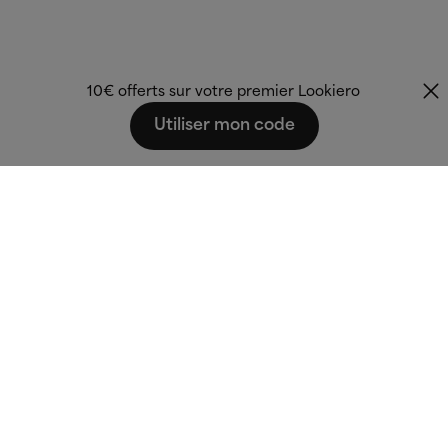
10€ offerts sur votre premier Lookiero
Utiliser mon code
Fashion that fits
you.