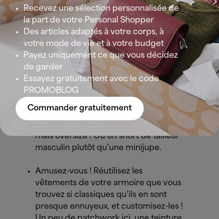
rockabilly, soit loin de l’effet
Recevez une sélection personnalisée de
recherché!
la part de votre Personal Shopper
Des articles adaptés à votre corps, à
votre mode de vie et à votre budget
On fonce
Payez uniquement ce que vous décidez
de garder
Innovez dans la couleur et dans les
Essayez gratuitement avec le code
tailles. Vous pouvez créer de
PROMOBLOG
l’excentricité avec des pièces du
Commander gratuitement
vestiaire preppy. Par exemple, avec
une chemise à rayures classique…
mais oversize ! Ou un short de tailleur
masculin plutôt qu’une minijupe.
Amusez-vous ! Réutilisez les
vêtements de votre armoire que vous
trouvez si classiques qu’ils en sont
presque ennuyeux, et customisez-les !
Un peu de patchwork ici, une teinture