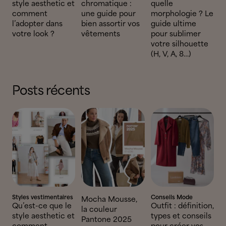
style aesthetic et
chromatique :
quelle
comment
une guide pour
morphologie ? Le
l’adopter dans
bien assortir vos
guide ultime
votre look ?
vêtements
pour sublimer
votre silhouette
(H, V, A, 8…)
Posts récents
Styles vestimentaires
Conseils Mode
Mocha Mousse,
Qu’est-ce que le
Outfit : définition,
la couleur
style aesthetic et
types et conseils
Pantone 2025