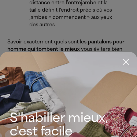
distance entre l'entrejambe et la
taille définit l'endroit précis où vos
jambes « commencent » aux yeux
des autres.
Savoir exactement quels sont les
pantalons pour
homme qui tombent le mieux
vous évitera bien
des maux de tête. Surtout lorsque vous voyagez et
que l'espace est limité. Nous vous conseillons de
jeter un œil à notre guide pour
composer la valise
de week-end parfaite.
S'habiller mieux,
c'est facile