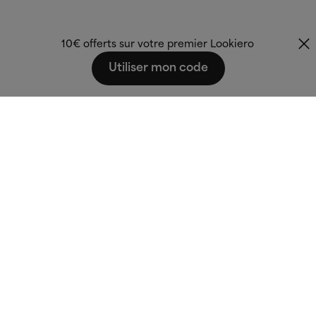
10€ offerts sur votre premier Lookiero
Utiliser mon code
Fashion that fits
you.