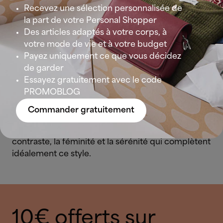
Recevez une sélection personnalisée de
la part de votre Personal Shopper
Des articles adaptés à votre corps, à
votre mode de vie et à votre budget
Camel et bleu : l’élégance
Payez uniquement ce que vous décidez
de garder
C’est le classique absolu quand on parle de camel.
Essayez gratuitement avec le code
Le chic d’un pantalon paper bag camel, une
PROMOBLOG
simple
chemise
bleue : une gageure d’élégance
et de professionnalisme.
Pour les couches
Commander gratuitement
supplémentaires, un ton marine et une écharpe
dans une gamme plus douce apportent à la fois le
contraste, la féminité et la sérénité qui complètent
idéalement ce style.
10€ offerts sur