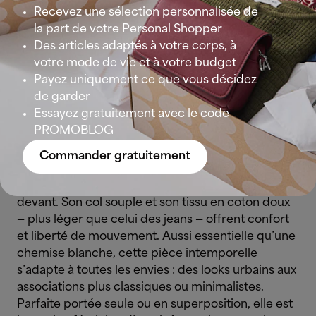
découvrir que mettre avec une chemise en jean,
Recevez une sélection personnalisée de
grâce à la sélection de nos Personal Shoppers —
la part de votre Personal Shopper
des plus classiques aux plus originales.
Des articles adaptés à votre corps, à
votre mode de vie et à votre budget
1. La classique
Payez uniquement ce que vous décidez
de garder
Essayez gratuitement avec le code
Avec sa coupe droite et équilibrée, la chemise en
PROMOBLOG
jean classique se reconnaît à sa silhouette
légèrement ample, son empiècement
Commander gratuitement
d’inspiration
western
, ses deux poches à rabat et
ses boutons-pression caractéristiques sur le
devant. Son col souple et son tissu en coton doux
— plus léger que celui des jeans — offrent confort
et liberté de mouvement. Aussi essentielle qu’une
chemise blanche, cette pièce intemporelle
s’adapte à toutes les envies : des looks urbains aux
associations plus classiques ou minimalistes.
Parfaite portée seule ou en superposition, elle est