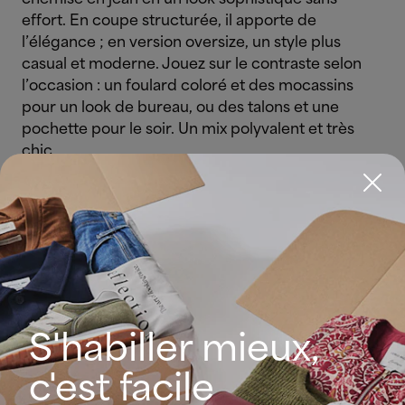
effort. En coupe structurée, il apporte de
l’élégance ; en version oversize, un style plus
casual et moderne. Jouez sur le contraste selon
l’occasion : un foulard coloré et des mocassins
pour un look de bureau, ou des talons et une
pochette pour le soir. Un mix polyvalent et très
chic.
Chemise en jean femme : comment la
porter selon la coupe
Cette saison, la chemise en jean reprend la
vedette dans les collections de nos marques
S'habiller mieux,
préférées, s’imposant comme pièce centrale
grâce à ses multiples coupes capables de
c'est facile
s’adapter à tous les styles. L’occasion parfaite de