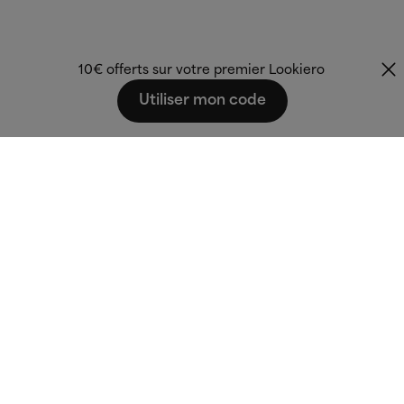
10€ offerts sur votre premier Lookiero
Utiliser mon code
Fashion that fits
you.